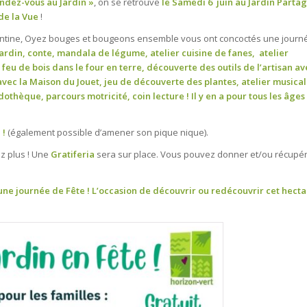
ndez-vous au Jardin »
, on se retrouve
le Samedi 6 juin au Jardin Parta
de la Vue
!
 cantine, Oyez bouges et bougeons ensemble vous ont concoctés une journ
jardin, conte, mandala de légume, atelier cuisine de fanes, atelier
 feu de bois dans le four en terre, découverte des outils de l’artisan av
 avec la Maison du Jouet, jeu de découverte des plantes, atelier musical
othèque, parcours motricité, coin lecture ! Il y en a pour tous les âges
 !
(également possible d’amener son pique nique).
ez plus ! Une
Gratiferia
sera sur place. Vous pouvez donner et/ou récupé
une journée de Fête ! L’occasion de découvrir ou redécouvrir cet hect