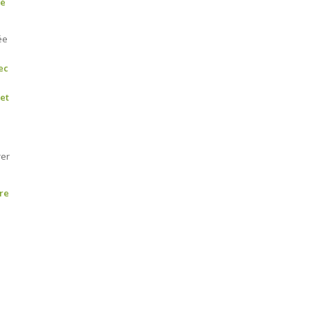
gé
ée
ec
 et
rer
are