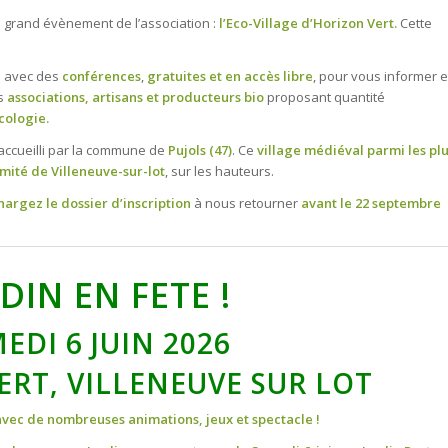
grand évènement de l’association :
l’Eco-Village d’Horizon Vert.
Cette
e
avec des
conférences
,
gratuites et en accès libre
, pour vous informer e
s
associations, artisans et producteurs bio
proposant quantité
écologie.
 accueilli par la commune de
Pujols (47)
. Ce
village médiéval parmi les pl
mité de Villeneuve-sur-lot
, sur les hauteurs.
hargez le dossier d’inscription
à nous retourner
avant le 22 septembre
DIN EN FETE !
EDI 6 JUIN 2026
ERT, VILLENEUVE SUR LOT
avec de nombreuses animations, jeux et spectacle !