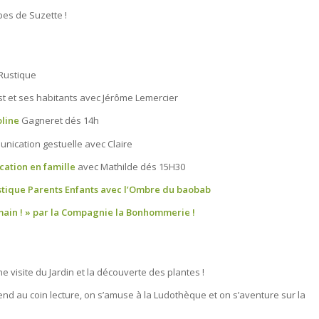
êpes de Suzette !
 Rustique
t et ses habitants avec Jérôme Lemercier
oline
Gagneret dés 14h
unication gestuelle avec Claire
cation en famille
avec Mathilde dés 15H30
stique Parents Enfants avec l’Ombre du baobab
main ! » par la Compagnie la Bonhommerie !
e visite du Jardin et la découverte des plantes !
nd au coin lecture, on s’amuse à la Ludothèque et on s’aventure sur la