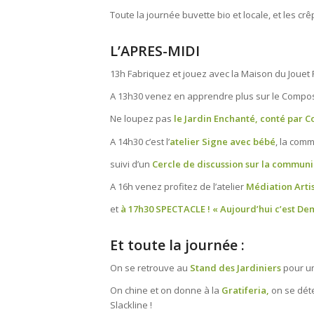
Toute la journée buvette bio et locale, et les cr
L’APRES-MIDI
13h Fabriquez et jouez avec la Maison du Jouet
A 13h30 venez en apprendre plus sur le Compos
Ne loupez pas
le Jardin Enchanté, conté par C
A 14h30 c’est l’
atelier Signe avec bébé
, la comm
suivi d’un
Cercle de discussion sur la communi
A 16h venez profitez de l’atelier
Médiation Arti
et
à 17h30 SPECTACLE ! « Aujourd’hui c’est De
Et toute la journée :
On se retrouve au
Stand des Jardiniers
pour un
On chine et on donne à la
Gratiferia,
on se déte
Slackline !