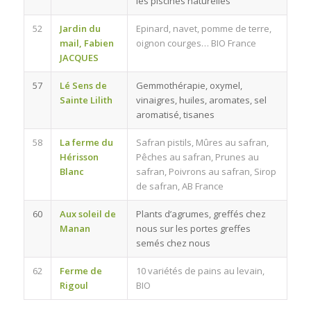
les piscines naturelles
52
Jardin du
Epinard, navet, pomme de terre,
mail, Fabien
oignon courges… BIO France
JACQUES
57
Lé Sens de
Gemmothérapie, oxymel,
Sainte Lilith
vinaigres, huiles, aromates, sel
aromatisé, tisanes
58
La ferme du
Safran pistils, Mûres au safran,
Hérisson
Pêches au safran, Prunes au
Blanc
safran, Poivrons au safran, Sirop
de safran, AB France
60
Aux soleil de
Plants d’agrumes, greffés chez
Manan
nous sur les portes greffes
semés chez nous
62
Ferme de
10 variétés de pains au levain,
Rigoul
BIO