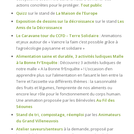
actions concrètes pour le protéger.
Tout public
Quizz
sur le stand de
La Maison de l’Europe
Exposition de dessins sur la décroissance
sur le stand
Les
Amis de la Décroissance
Le Caravane tour du CCFD – Terre Solidaire
: Animations
et jeux autour de « Vaincre la faim c’est possible grâce à
l’agroécologie paysanne et solidaire »
Alimentation saine et durable, 3 activités ludiques Malle
à la Bonne Fr’Enquête
: Découvrez 3 activités ludiques de
notre malle « A la Bonne fr’Enquête » ! L’occasion d’en
apprendre plus sur l’alimentation en faisant le lien entre la
Terre et l’assiette via différents thèmes : la saisonnalité
des fruits et légumes, l’empreinte de nos aliments ou
encore leur rôle pour le fonctionnement du corps humain.
Une animation proposée par les Bénévoles
Au Fil des
Séounes
Stand de tri, compostage, réemploi
par les
Animateurs
du Grand Villeneuvois
Atelier saveurs/senteurs
à la demande, proposé par