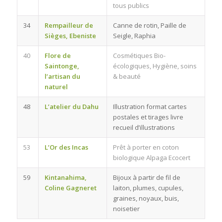
tous publics
34
Rempailleur de
Canne de rotin, Paille de
Sièges, Ebeniste
Seigle, Raphia
40
Flore de
Cosmétiques Bio-
Saintonge,
écologiques, Hygiène, soins
l’artisan du
& beauté
naturel
48
L’atelier du Dahu
Illustration format cartes
postales et tirages livre
recueil d’illustrations
53
L’Or des Incas
Prêt à porter en coton
biologique Alpaga Ecocert
59
Kintanahima,
Bijoux à partir de fil de
Coline Gagneret
laiton, plumes, cupules,
graines, noyaux, buis,
noisetier