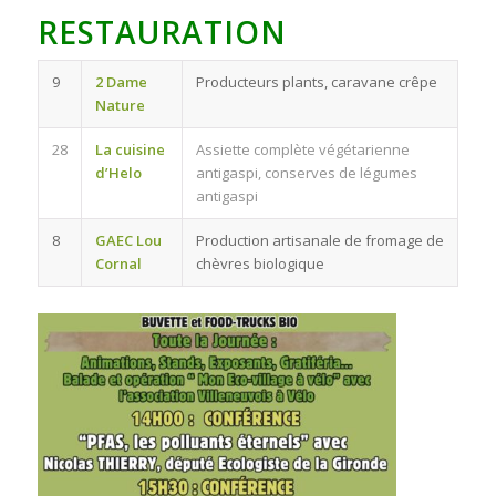
RESTAURATION
9
2 Dame
Producteurs plants, caravane crêpe
Nature
28
La cuisine
Assiette complète végétarienne
d’Helo
antigaspi, conserves de légumes
antigaspi
8
GAEC Lou
Production artisanale de fromage de
Cornal
chèvres biologique