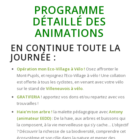
PROGRAMME
DÉTAILLÉ DES
ANIMATIONS
EN CONTINUE TOUTE LA
JOURNÉE :
Opération mon Eco-Village à Vélo !
Osez affronter le
Mont-Pujols, et rejoignez l’Eco-Village à vélo ! Une collation
est offerte à tous les cyclistes, en venant avec votre vélo
sur le stand de
Villeneuvois à vélo
.
GRATIFERIA
! apportez vos dons et/ou repartez avec vos
trouvailles !
Haie’m ton arbre !
la malette pédagogique avec
Antony
(animateur EEDD)
: De la haie, aux arbres et buissons qui
la composent, à la vie merveilleuse qui s’y cache… L’objectif
? Découvrir la richesse de sa biodiversité, comprendre cet
écosystème et son rôle dans la nature et mener des