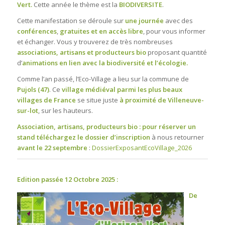
Vert.
Cette année le thème est la
BIODIVERSITE
.
Cette manifestation se déroule sur
une journée
avec des
conférences
,
gratuites et en accès libre
, pour vous informer
et échanger. Vous y trouverez de très nombreuses
associations, artisans et producteurs bio
proposant quantité
d’
animations en lien avec la biodiversité et l’écologie.
Comme l’an passé, l’Eco-Village a lieu sur la commune de
Pujols (47)
. Ce
village médiéval parmi les plus beaux
villages de France
se situe juste
à proximité de Villeneuve-
sur-lot
, sur les hauteurs.
Association, artisans, producteurs bio : pour réserver un
stand téléchargez le dossier d’inscription
à nous retourner
avant le 22 septembre
:
DossierExposantEcoVillage_2026
Edition passée 12 Octobre 2025 :
De