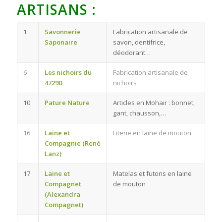
ARTISANS :
1
Savonnerie
Fabrication artisanale de
Saponaire
savon, dentifrice,
déodorant…
6
Les nichoirs du
Fabrication artisanale de
47290
nichoirs
10
Pature Nature
Articles en Mohair : bonnet,
gant, chausson,…
16
Laine et
Literie en laine de mouton
Compagnie (René
Lanz)
17
Laine et
Matelas et futons en laine
Compagnet
de mouton
(Alexandra
Compagnet)