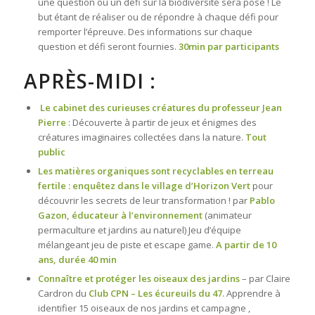
une question ou un défi sur la biodiversité sera posé ! Le
but étant de réaliser ou de répondre à chaque défi pour
remporter l’épreuve. Des informations sur chaque
question et défi seront fournies.
30min par participants
APRÈS-MIDI :
Le cabinet des curieuses créatures du professeur Jean
Pierre
: Découverte à partir de jeux et énigmes des
créatures imaginaires collectées dans la nature.
Tout
public
Les matières organiques sont recyclables en terreau
fertile : enquêtez dans le village d’Horizon Vert
pour
découvrir les secrets de leur transformation ! par
Pablo
Gazon, éducateur à l’environnement
(animateur
permaculture et jardins au naturel) Jeu d’équipe
mélangeant jeu de piste et escape game.
A partir de 10
ans, durée 40 min
Connaître et protéger les oiseaux des jardins
– par Claire
Cardron du
Club CPN – Les écureuils du 47.
Apprendre à
identifier 15 oiseaux de nos jardins et campagne ,