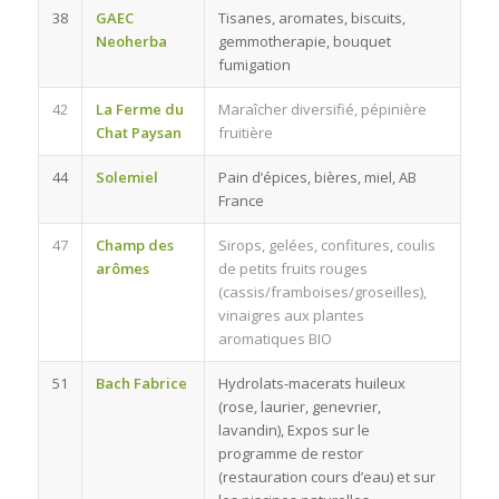
38
GAEC
Tisanes, aromates, biscuits,
Neoherba
gemmotherapie, bouquet
fumigation
42
La Ferme du
Maraîcher diversifié, pépinière
Chat Paysan
fruitière
44
Solemiel
Pain d’épices, bières, miel, AB
France
47
Champ des
Sirops, gelées, confitures, coulis
arômes
de petits fruits rouges
(cassis/framboises/groseilles),
vinaigres aux plantes
aromatiques BIO
51
Bach Fabrice
Hydrolats-macerats huileux
(rose, laurier, genevrier,
lavandin), Expos sur le
programme de restor
(restauration cours d’eau) et sur