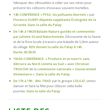
fabriquer des silhouettes à coller sur ses vitres pour
prévenir les collisions d’oiseaux souvent mortelles.
14h CONFÉRENCE « PFAS, les polluants éternels »
par
Florence GUERY députée suppléante Écologiste de la
Gironde
.
Dans la salle du Palay.
De 14h à 16h30 Balade Nature guidée et commentée
par
Juliette Sirand NaturAnimée
. Découverte de la faune
et de la flore locale à travers une balade de 5,5km autour
du village.
RDV devant la salle du Palay à 14h.
Durée 2h/2h30
15h30 :CONFÉRENCE « Produire et se nourrir sans
détruire au Nord comme au Sud »
avec
Christian
TROUCHE
de la
commission nationale « Souveraineté
Alimentaire ». Dans la salle du Palay.
De 17h à 19h : BAL TRAD’
par le groupe
COLG47
, venez
danser et faire la fête pour clôturer cette belle
journée.
Dans la salle du Palay