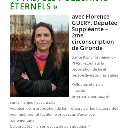
ÉTERNELS »
avec Florence
GUERY, Députée
Suppléante –
2me
circonscription
de Gironde
Santé & Environnement –
PFAS : retour sur la
proposition de loi et
perspectives sur les suites
Polluants éternels,
impacts
environnementaux et
santé – enjeux et constats
Adoption de la proposition de loi – retours sur les facteurs clés
pour mobiliser et faciliter le processus d’avancée
parlementaire
Octobre 2025 – on en est où de son adoption ?