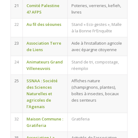
21
Comité Palestine
Poteries, verreries, kefieh,
47 AFPS
livres
22
Au fil des séounes
Stand « Eco-gestes », Malle
à la Bonne Fr’Enquête
23
Association Terre
Aide à l’installation agricole
de Liens
avec épargne citoyenne
24
Animateurs Grand
Stand de tri, compostage,
Villeneuvois
réemploi
25
SSNAA : Société
Affiches nature
des Sciences
(champignons, plantes),
Naturelles et
boîtes à insectes, bocaux
agricoles de
des senteurs
l’Agenais
32
Maison Commune :
Gratiferia
Gratiferia
35
Association La
Activités de l’association,